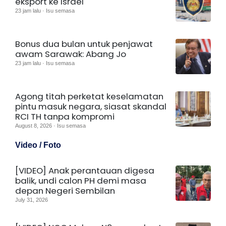
eksport ke Israel
23 jam lalu · Isu semasa
Bonus dua bulan untuk penjawat
awam Sarawak: Abang Jo
23 jam lalu · Isu semasa
Agong titah perketat keselamatan
pintu masuk negara, siasat skandal
RCI TH tanpa kompromi
August 8, 2026 · Isu semasa
Video / Foto
[VIDEO] Anak perantauan digesa
balik, undi calon PH demi masa
depan Negeri Sembilan
July 31, 2026