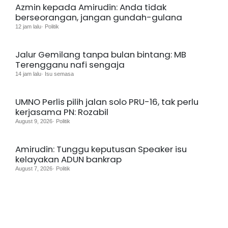
Azmin kepada Amirudin: Anda tidak
berseorangan, jangan gundah-gulana
12 jam lalu· Politik
Jalur Gemilang tanpa bulan bintang: MB
Terengganu nafi sengaja
14 jam lalu· Isu semasa
UMNO Perlis pilih jalan solo PRU-16, tak perlu
kerjasama PN: Rozabil
August 9, 2026· Politik
Amirudin: Tunggu keputusan Speaker isu
kelayakan ADUN bankrap
August 7, 2026· Politik