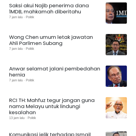
Saksi akui Najib penerima dana
1MDB, mahkamah diberitahu
7 jam lalu · Politik
Wong Chen umum letak jawatan
Ahli Parlimen Subang
7 jam lalu · Politik
Anwar selamat jalani pembedahan
hernia
7 jam lalu · Politik
RCI TH: Mahfuz tegur jangan guna
nama Melayu untuk lindungi
kesalahan
13 jam lalu · Politik
Komunikasi jelik terhadap Ismail