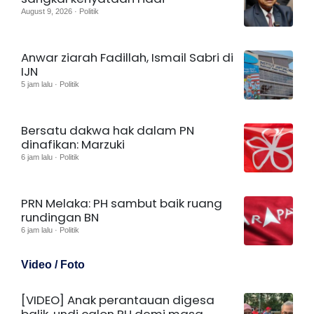
August 9, 2026 · Politik
Anwar ziarah Fadillah, Ismail Sabri di
IJN
5 jam lalu · Politik
Bersatu dakwa hak dalam PN
dinafikan: Marzuki
6 jam lalu · Politik
PRN Melaka: PH sambut baik ruang
rundingan BN
6 jam lalu · Politik
Video / Foto
[VIDEO] Anak perantauan digesa
balik, undi calon PH demi masa