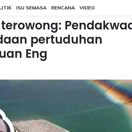
LITIK
ISU SEMASA
RENCANA
VIDEO
 terowong: Pendakwa
daan pertuduhan
uan Eng