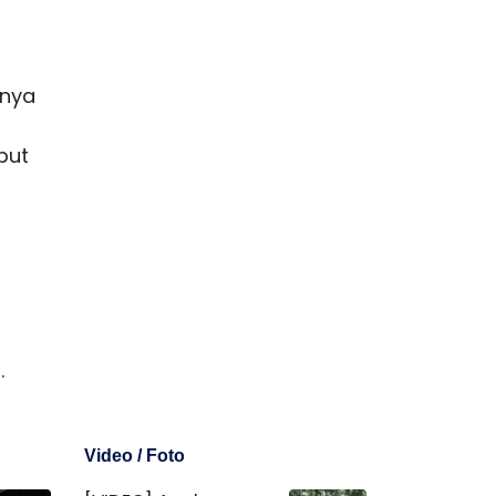
nnya
but
.
Video / Foto