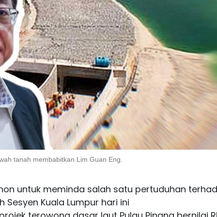
awah tanah membabitkan Lim Guan Eng.
on untuk meminda salah satu pertuduhan terha
 Sesyen Kuala Lumpur hari ini
ojek terowong dasar laut Pulau Pinang bernilai 