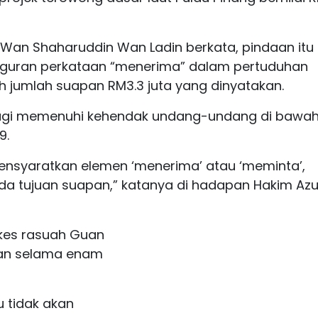
an Shaharuddin Wan Ladin berkata, pindaan itu
guran perkataan “menerima” dalam pertuduhan
jumlah suapan RM3.3 juta yang dinyatakan.
bagi memenuhi kehendak undang-undang di bawa
9.
mensyaratkan elemen ‘menerima’ atau ‘meminta’,
da tujuan suapan,” katanya di hadapan Hakim Az
 kes rasuah Guan
lan selama enam
u tidak akan