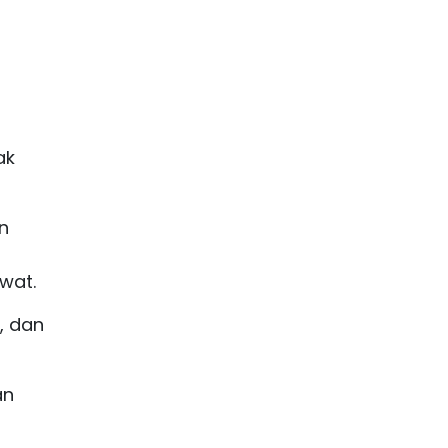
ak
n
wat.
, dan
an