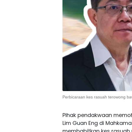
Perbicaraan kes rasuah terowong b
Pihak pendakwaan memoh
Lim Guan Eng di Mahkamah
membabitkan kes rasuah pr