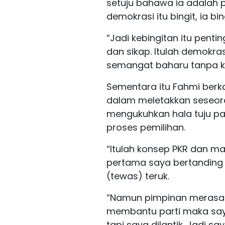
setuju bahawa ia adalah p
demokrasi itu bingit, ia bi
“Jadi kebingitan itu pen
dan sikap. Itulah demokrasi
semangat baharu tanpa k
Sementara itu Fahmi berka
dalam meletakkan seseora
mengukuhkan hala tuju par
proses pemilihan.
“Itulah konsep PKR dan m
pertama saya bertanding w
(tewas) teruk.
“Namun pimpinan merasaka
membantu parti maka saya
tapi saya dilantik. Jadi 