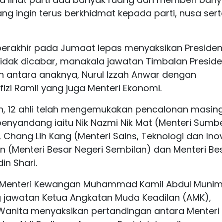
g ingin terus berkhidmat kepada parti, nusa ser
erakhir pada Jumaat lepas menyaksikan Presiden
tidak dicabar, manakala jawatan Timbalan Presid
 antara anaknya, Nurul Izzah Anwar dengan
izi Ramli yang juga Menteri Ekonomi.
en, 12 ahli telah mengemukakan pencalonan masin
nyandang iaitu Nik Nazmi Nik Mat (Menteri Sumb
, Chang Lih Kang (Menteri Sains, Teknologi dan Inov
n (Menteri Besar Negeri Sembilan) dan Menteri Be
in Shari.
da Menteri Kewangan Muhammad Kamil Abdul Muni
 jawatan Ketua Angkatan Muda Keadilan (AMK),
Wanita menyaksikan pertandingan antara Menteri