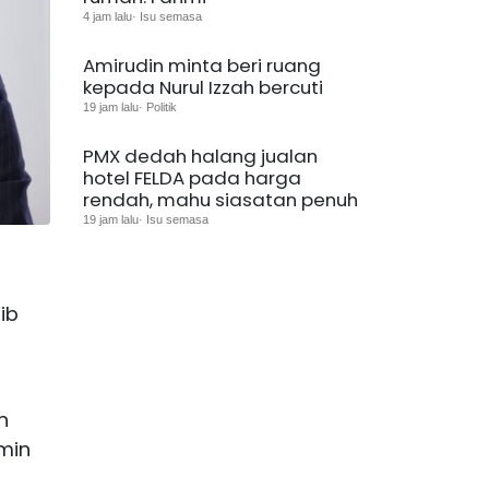
4 jam lalu· Isu semasa
Amirudin minta beri ruang
kepada Nurul Izzah bercuti
19 jam lalu· Politik
PMX dedah halang jualan
hotel FELDA pada harga
rendah, mahu siasatan penuh
19 jam lalu· Isu semasa
ib
n
min