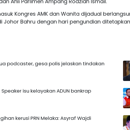
 dan Ahli Parlimen Ampang Rodziah Ismail.
masuk Kongres AMK dan Wanita dijadual berlangs
 di Johor Bahru dengan hari pengundian ditetapka
a podcaster, gesa polis jelaskan tindakan
 Speaker isu kelayakan ADUN bankrap
ihan kerusi PRN Melaka: Asyraf Wajdi