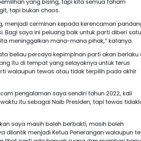
emilihan yang bising, tapi kita semua faham
ngit, tapi bukan chaos.
ting, menjadi cerminan kepada kerencaman panda
. Bagi saya ini peluang baik untuk parti diberi sat
ita meninggalkan mana-mana pihak,” katanya.
ta beliau percaya kepimpinan parti akan berlaku 
ng itu di tempat yang selayaknya untuk terus
ti walaupun tewas atau tidak terpilih pada akhir
acam pengalaman saya sendiri tahun 2022, kali
aktu itu sebagai Naib Presiden, tapi tewas tidakl
n saya masih boleh berbakti, masih boleh
 dilantik menjadi Ketua Penerangan walaupun te
saya lihat parti ada banyak ruang dan memberi ban