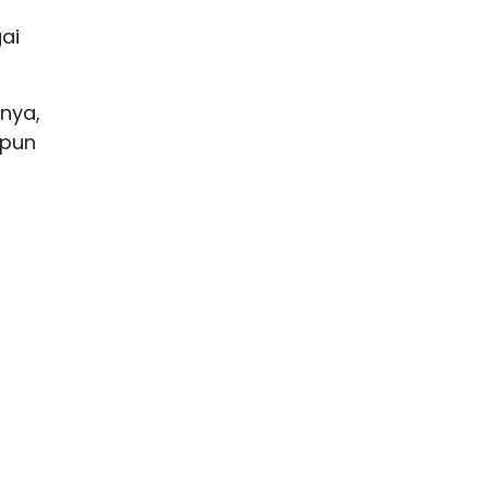
ai
knya,
upun