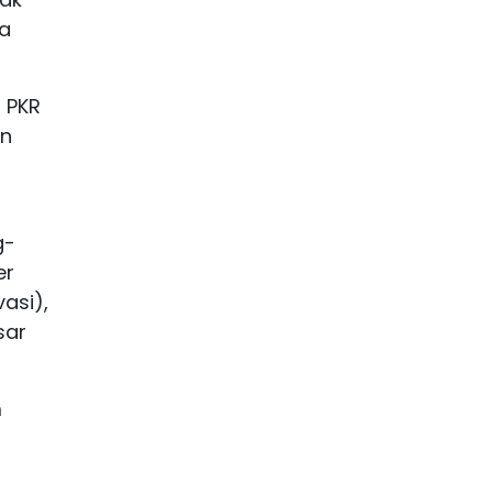
ta
 PKR
en
g-
er
asi),
sar
m