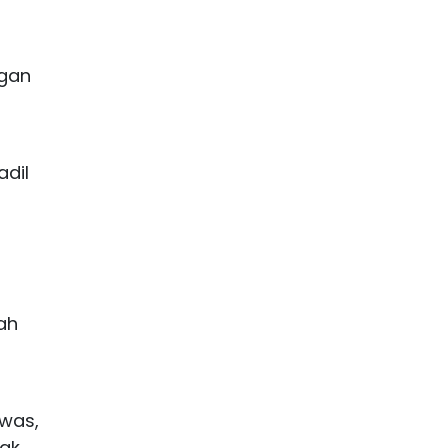
ngan
u
adil
ah
was,
yak