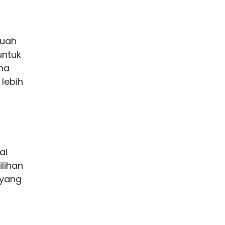
buah
untuk
na
 lebih
ai
lihan
 yang