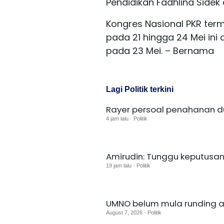
Pendidikan Fadhlina Sidek
Kongres Nasional PKR ter
pada 21 hingga 24 Mei ini
pada 23 Mei. – Bernama
Lagi Politik terkini
Rayer persoal penahanan du
4 jam lalu · Politik
Amirudin: Tunggu keputusan
19 jam lalu · Politik
UMNO belum mula runding ag
August 7, 2026 · Politik