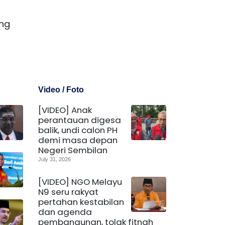
ung
n
Video / Foto
[VIDEO] Anak
perantauan digesa
balik, undi calon PH
demi masa depan
Negeri Sembilan
July 31, 2026
[VIDEO] NGO Melayu
N9 seru rakyat
pertahan kestabilan
dan agenda
pembangunan, tolak fitnah