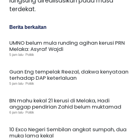
langsung direalisasikan pada masa
terdekat.
Berita berkaitan
UMNO belum mula runding agihan kerusi PRN
Melaka: Asyraf Wajdi
5 jam lalu· Politik
Guan Eng tempelak Reezal, dakwa kenyataan
terhadap DAP keterlaluan
5 jam lalu· Politik
BN mahu kekal 21 kerusi di Melaka, Hadi
anggap pendirian Zahid belum muktamad
6 jam lalu· Politik
10 Exco Negeri Sembilan angkat sumpah, dua
muka lama kekal