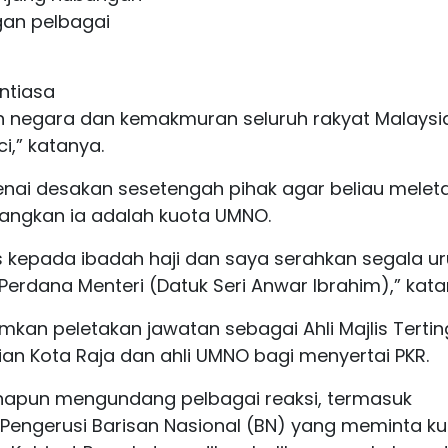
gan pelbagai
entiasa
 negara dan kemakmuran seluruh rakyat Malaysi
i,” katanya.
genai desakan sesetengah pihak agar beliau melet
ngkan ia adalah kuota UMNO.
s kepada ibadah haji dan saya serahkan segala u
Perdana Menteri (Datuk Seri Anwar Ibrahim),” kata
kan peletakan jawatan sebagai Ahli Majlis Tertin
n Kota Raja dan ahli UMNO bagi menyertai PKR.
napun mengundang pelbagai reaksi, termasuk
 Pengerusi Barisan Nasional (BN) yang meminta k