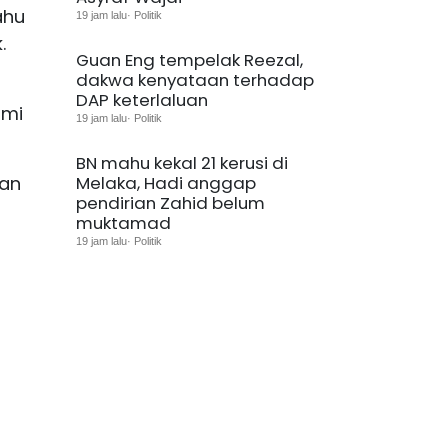
ahu
19 jam lalu· Politik
.
Guan Eng tempelak Reezal,
dakwa kenyataan terhadap
DAP keterlaluan
ami
19 jam lalu· Politik
BN mahu kekal 21 kerusi di
kan
Melaka, Hadi anggap
pendirian Zahid belum
muktamad
19 jam lalu· Politik