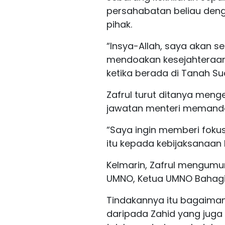
persahabatan beliau den
pihak.
“Insya-Allah, saya akan s
mendoakan kesejahteraan
ketika berada di Tanah Suc
Zafrul turut ditanya men
jawatan menteri memanda
“Saya ingin memberi foku
itu kepada kebijaksanaan 
Kelmarin, Zafrul mengumum
UMNO, Ketua UMNO Bahagia
Tindakannya itu bagaima
daripada Zahid yang juga