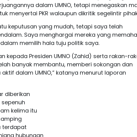
erjuangannya dalam UMNO, tetapi menegaskan m
k menyertai PKR walaupun dikritik segelintir pihak
atu keputusan yang mudah, tetapi saya telah
endalam. Saya menghargai mereka yang memah
dalam memilih hala tuju politik saya.
an kepada Presiden UMNO (Zahid) serta rakan-ra
 telah banyak membantu, memberi sokongan dan
aktif dalam UMNO,” katanya menurut laporan
r diberikan
 sepenuh
lam kelima itu
 samping
 terdapat
anjang hubungan