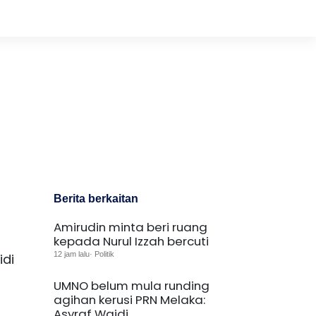
Berita berkaitan
Amirudin minta beri ruang
kepada Nurul Izzah bercuti
12 jam lalu· Politik
idi
UMNO belum mula runding
agihan kerusi PRN Melaka:
Asyraf Wajdi