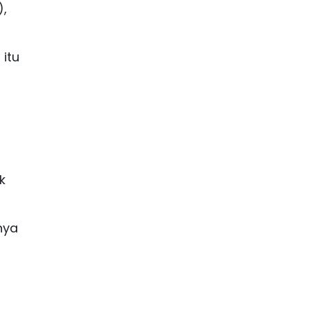
),
itu
k
nya