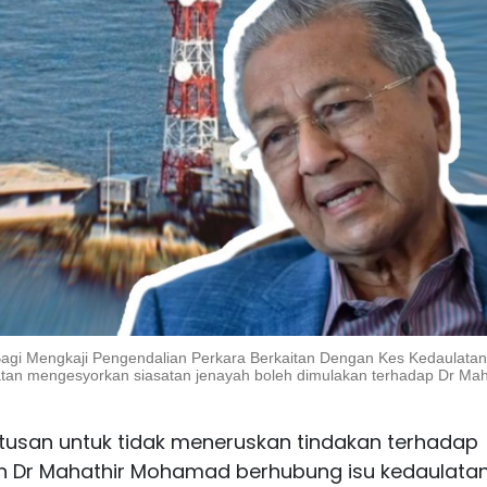
agi Mengkaji Pengendalian Perkara Berkaitan Dengan Kes Kedaulatan
atan mengesyorkan siasatan jenayah boleh dimulakan terhadap Dr Maha
usan untuk tidak meneruskan tindakan terhadap
n Dr Mahathir Mohamad berhubung isu kedaulata