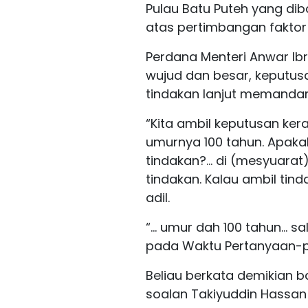
Pulau Batu Puteh yang dib
atas pertimbangan faktor 
Perdana Menteri Anwar Ib
wujud dan besar, keputus
tindakan lanjut memandang
“Kita ambil keputusan ke
umurnya 100 tahun. Apakah
tindakan?… di (mesyuarat
tindakan. Kalau ambil tind
adil.
“… umur dah 100 tahun… sal
pada Waktu Pertanyaan-per
Beliau berkata demikian 
soalan Takiyuddin Hassan