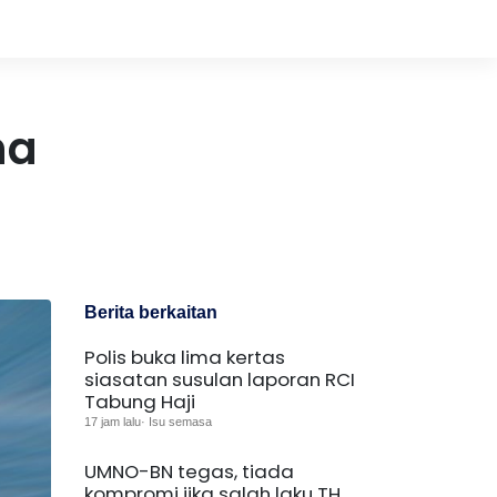
na
Berita berkaitan
Polis buka lima kertas
siasatan susulan laporan RCI
Tabung Haji
17 jam lalu· Isu semasa
UMNO-BN tegas, tiada
kompromi jika salah laku TH